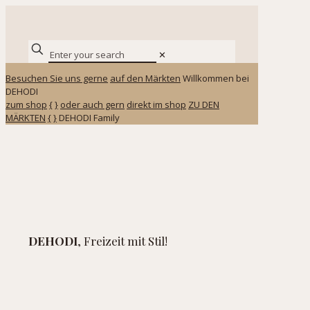
✕
Besuchen Sie uns gerne
auf den Märkten
Willkommen bei
DEHODI
zum shop
{
}
oder auch gern
direkt im shop
ZU DEN
MÄRKTEN
{
}
DEHODI Family
DEHODI
, Freizeit mit Stil!